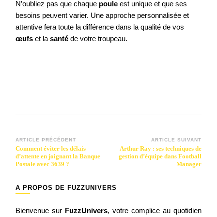
N’oubliez pas que chaque
poule
est unique et que ses
besoins peuvent varier. Une approche personnalisée et
attentive fera toute la différence dans la qualité de vos
œufs
et la
santé
de votre troupeau.
Navigation
ARTICLE PRÉCÉDENT
ARTICLE SUIVANT
Comment éviter les délais
Arthur Ray : ses techniques de
d’article
d’attente en joignant la Banque
gestion d’équipe dans Football
Postale avec 3639 ?
Manager
A PROPOS DE FUZZUNIVERS
Bienvenue sur
FuzzUnivers
, votre complice au quotidien