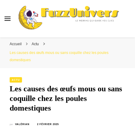
Fuzzunivers
Le webmag qui guide vos clics
Accueil
Actu
Les causes des œufs mous ou sans coquille chez les poules
domestiques
ACTU
Les causes des œufs mous ou sans
coquille chez les poules
domestiques
par
VALÉRIAN
2 FÉVRIER 2025