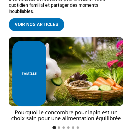
quotidien familial et partager des moments
inoubliables.
VOIR NOS ARTICLES
FAMILLE
 en
Pourquoi le concombre pour lapin est un
C
choix sain pour une alimentation équilibrée