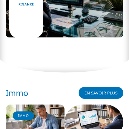
FINANCE
Est-il judicieux de céder ses actions du crédit
agricole en 2026 ?
Immo
EN SAVOIR PLUS
IMMO