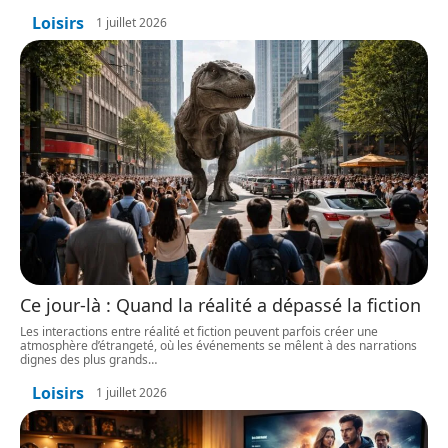
Loisirs
1 juillet 2026
Ce jour-là : Quand la réalité a dépassé la fiction
Les interactions entre réalité et fiction peuvent parfois créer une
atmosphère d’étrangeté, où les événements se mêlent à des narrations
dignes des plus grands
…
Loisirs
1 juillet 2026