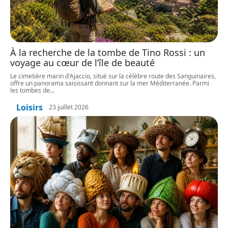
À la recherche de la tombe de Tino Rossi : un
voyage au cœur de l’île de beauté
Le cimetière marin d'Ajaccio, situé sur la célèbre route des Sanguinaires,
offre un panorama saisissant donnant sur la mer Méditerranée. Parmi
les tombes de
…
Loisirs
23 juillet 2026