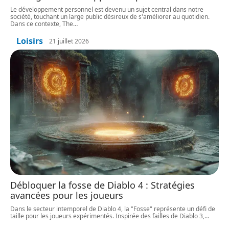
Le développement personnel est devenu un sujet central dans notre
société, touchant un large public désireux de s'améliorer au quotidien.
Dans ce contexte, The
…
Loisirs
21 juillet 2026
Débloquer la fosse de Diablo 4 : Stratégies
avancées pour les joueurs
Dans le secteur intemporel de Diablo 4, la "Fosse" représente un défi de
taille pour les joueurs expérimentés. Inspirée des failles de Diablo 3,
…