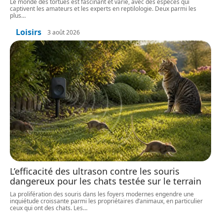
Le monde des tortues est fascinant et varié, avec des espèces qui
captivent les amateurs et les experts en reptilologie. Deux parmi les
plus
…
Loisirs
3 août 2026
L’efficacité des ultrason contre les souris
dangereux pour les chats testée sur le terrain
La prolifération des souris dans les foyers modernes engendre une
inquiétude croissante parmi les propriétaires d’animaux, en particulier
ceux qui ont des chats. Les
…