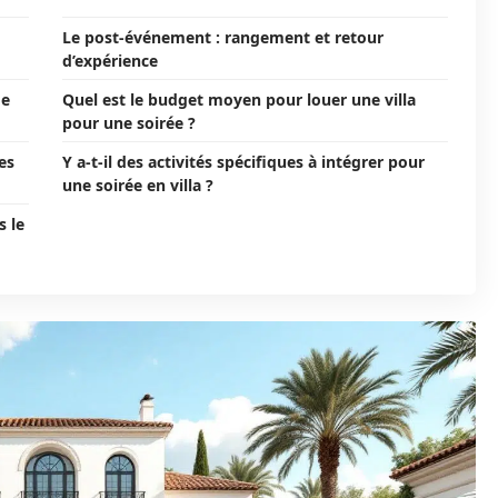
Le post-événement : rangement et retour
d’expérience
de
Quel est le budget moyen pour louer une villa
pour une soirée ?
es
Y a-t-il des activités spécifiques à intégrer pour
une soirée en villa ?
s le