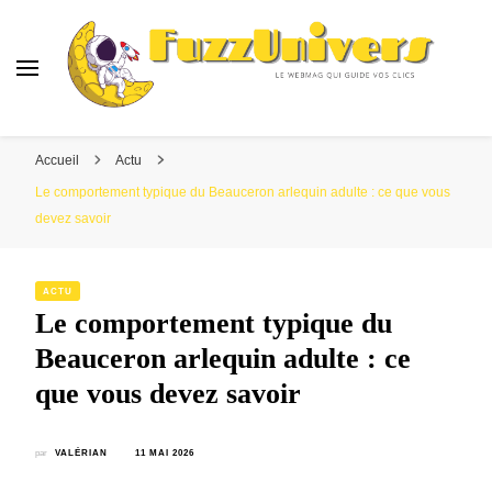
Fuzzunivers
Le webmag qui guide vos clics
Accueil
Actu
Le comportement typique du Beauceron arlequin adulte : ce que vous
devez savoir
ACTU
Le comportement typique du
Beauceron arlequin adulte : ce
que vous devez savoir
par
VALÉRIAN
11 MAI 2026