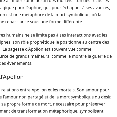
é à influer sur le destin des mortels. L’un des récits les
ragique pour Daphné, qui, pour échapper à ses avances,
tion est une métaphore de la mort symbolique, où la
’une renaissance sous une forme différente.
tres humains ne se limite pas à ses interactions avec les
elphes, son rôle prophétique le positionne au centre des
s. La sagesse d’Apollon est souvent vue comme
 source de grands malheurs, comme le montre la guerre de
s des événements.
d’Apollon
 relations entre Apollon et les mortels. Son amour pour
 l’amour non partagé et de la mort symbolique du désir.
t sa propre forme de mort, nécessaire pour préserver
moment de transformation métaphorique, symbolisant