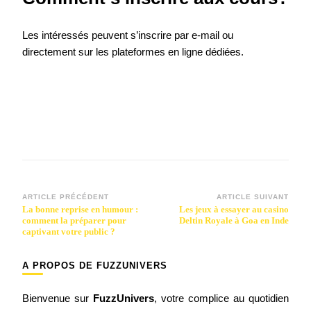
Les intéressés peuvent s’inscrire par e-mail ou
directement sur les plateformes en ligne dédiées.
Navigation
ARTICLE PRÉCÉDENT
ARTICLE SUIVANT
La bonne reprise en humour :
Les jeux à essayer au casino
d’article
comment la préparer pour
Deltin Royale à Goa en Inde
captivant votre public ?
A PROPOS DE FUZZUNIVERS
Bienvenue sur
FuzzUnivers
, votre complice au quotidien