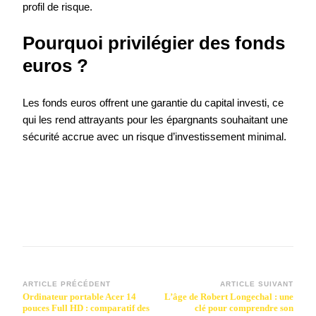
profil de risque.
Pourquoi privilégier des fonds
euros ?
Les fonds euros offrent une garantie du capital investi, ce
qui les rend attrayants pour les épargnants souhaitant une
sécurité accrue avec un risque d’investissement minimal.
Navigation
ARTICLE PRÉCÉDENT
ARTICLE SUIVANT
Ordinateur portable Acer 14
L’âge de Robert Longechal : une
d’article
pouces Full HD : comparatif des
clé pour comprendre son