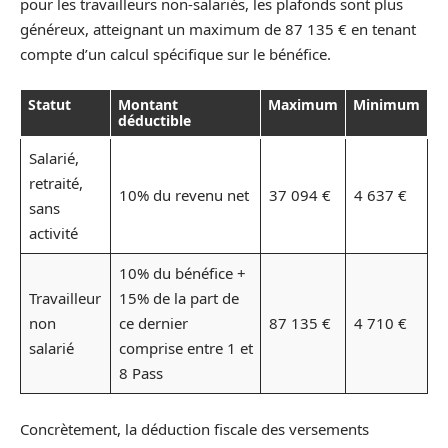
pour les travailleurs non-salariés, les plafonds sont plus
généreux, atteignant un maximum de 87 135 € en tenant
compte d’un calcul spécifique sur le bénéfice.
Statut
Montant
Maximum
Minimum
déductible
Salarié,
retraité,
10% du revenu net
37 094 €
4 637 €
sans
activité
10% du bénéfice +
Travailleur
15% de la part de
non
ce dernier
87 135 €
4 710 €
salarié
comprise entre 1 et
8 Pass
Concrètement, la déduction fiscale des versements