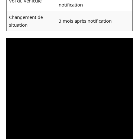
Vol du véhicule
notification
Changement de
3 mois après notification
situation