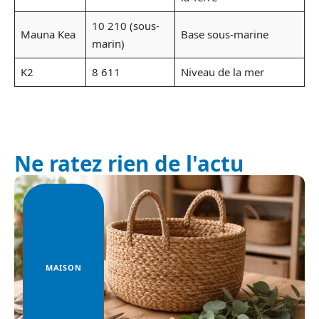
10 210 (sous-
Mauna Kea
Base sous-marine
marin)
K2
8 611
Niveau de la mer
Ne ratez rien de l'actu
MAISON