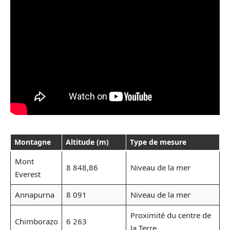
Montagne
Altitude (m)
Type de mesure
Mont
8 848,86
Niveau de la mer
Everest
Annapurna
8 091
Niveau de la mer
Proximité du centre de
Chimborazo
6 263
la Terre