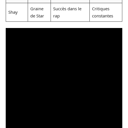
Graine
Succès dans le
Critiques
Shay
de Star
rap
constantes