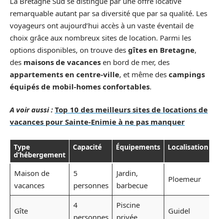
La Bretagne Sud se distingue par une offre locative
remarquable autant par sa diversité que par sa qualité. Les
voyageurs ont aujourd’hui accès à un vaste éventail de
choix grâce aux nombreux sites de location. Parmi les
options disponibles, on trouve des
gîtes en Bretagne
,
des
maisons de vacances
en bord de mer, des
appartements en centre-ville
, et même des
campings
équipés de mobil-homes confortables
.
A voir aussi :
Top 10 des meilleurs sites de locations de
vacances pour Sainte-Enimie à ne pas manquer
Type
Capacité
Équipements
Localisation
d’hébergement
Maison de
5
Jardin,
Ploemeur
vacances
personnes
barbecue
4
Piscine
Gîte
Guidel
personnes
privée