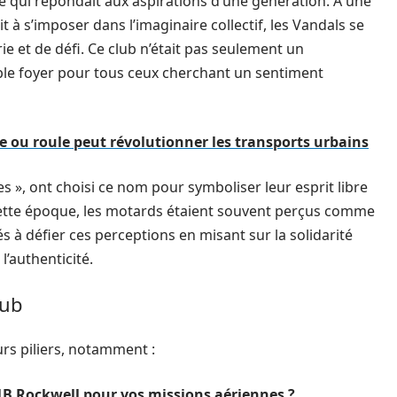
 qui répondait aux aspirations d’une génération. À une
à s’imposer dans l’imaginaire collectif, les Vandals se
 et de défi. Ce club n’était pas seulement un
le foyer pour tous ceux cherchant un sentiment
 ou roule peut révolutionner les transports urbains
s », ont choisi ce nom pour symboliser leur esprit libre
à cette époque, les motards étaient souvent perçus comme
 à défier ces perceptions en misant sur la solidarité
l’authenticité.
lub
rs piliers, notamment :
1B Rockwell pour vos missions aériennes ?