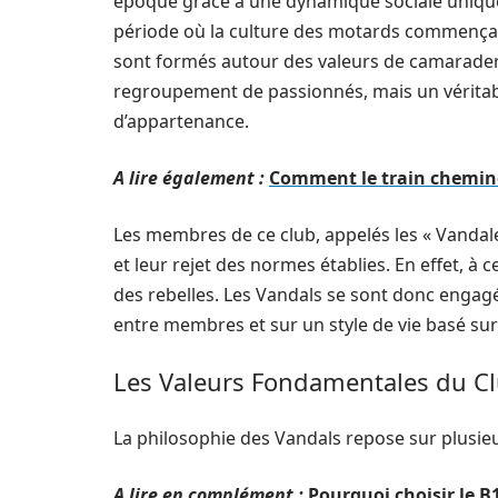
époque grâce à une dynamique sociale unique
période où la culture des motards commençait 
sont formés autour des valeurs de camaraderie
regroupement de passionnés, mais un véritab
d’appartenance.
A lire également :
Comment le train chemine
Les membres de ce club, appelés les « Vandale
et leur rejet des normes établies. En effet, 
des rebelles. Les Vandals se sont donc engagés
entre membres et sur un style de vie basé sur 
Les Valeurs Fondamentales du C
La philosophie des Vandals repose sur plusieu
A lire en complément :
Pourquoi choisir le B