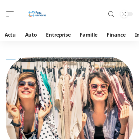
Actu
Auto
Entreprise
Famille
Finance
I
Young beautiful women at the weekly cloth market