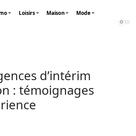
mo
Loisirs
Maison
Mode
gences d’intérim
non : témoignages
érience