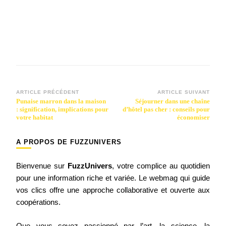
Navigation
ARTICLE PRÉCÉDENT
ARTICLE SUIVANT
Punaise marron dans la maison
Séjourner dans une chaîne
d’article
: signification, implications pour
d’hôtel pas cher : conseils pour
votre habitat
économiser
A PROPOS DE FUZZUNIVERS
Bienvenue sur
FuzzUnivers
, votre complice au quotidien
pour une information riche et variée. Le webmag qui guide
vos clics offre une approche collaborative et ouverte aux
coopérations.
Que vous soyez passionné par l’art, la science, la