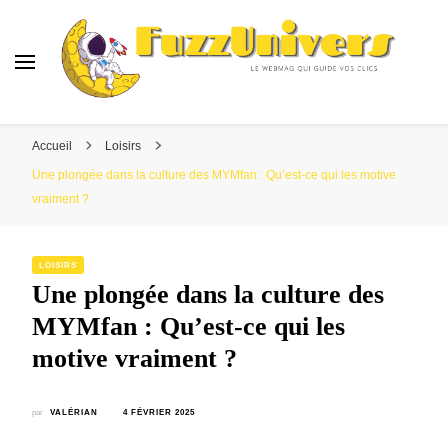
Fuzzunivers
Le webmag qui guide vos clics
Accueil
Loisirs
Une plongée dans la culture des MYMfan : Qu’est-ce qui les motive
vraiment ?
LOISIRS
Une plongée dans la culture des
MYMfan : Qu’est-ce qui les
motive vraiment ?
par
VALÉRIAN
4 FÉVRIER 2025