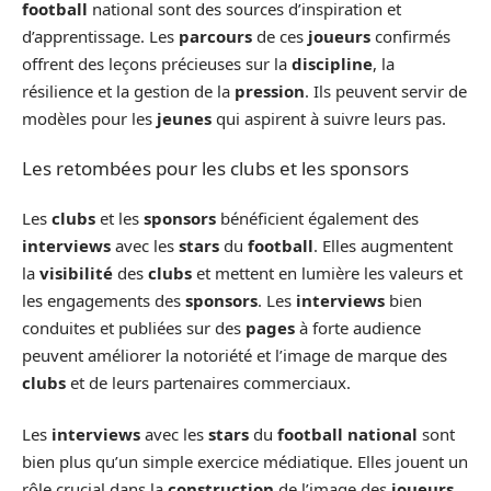
football
national sont des sources d’inspiration et
d’apprentissage. Les
parcours
de ces
joueurs
confirmés
offrent des leçons précieuses sur la
discipline
, la
résilience et la gestion de la
pression
. Ils peuvent servir de
modèles pour les
jeunes
qui aspirent à suivre leurs pas.
Les retombées pour les clubs et les sponsors
Les
clubs
et les
sponsors
bénéficient également des
interviews
avec les
stars
du
football
. Elles augmentent
la
visibilité
des
clubs
et mettent en lumière les valeurs et
les engagements des
sponsors
. Les
interviews
bien
conduites et publiées sur des
pages
à forte audience
peuvent améliorer la notoriété et l’image de marque des
clubs
et de leurs partenaires commerciaux.
Les
interviews
avec les
stars
du
football national
sont
bien plus qu’un simple exercice médiatique. Elles jouent un
rôle crucial dans la
construction
de l’image des
joueurs
,