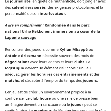
Le
journaliste
, en quête de l’authenticité, doit jongler avec
des
calendriers serrés
, des exigences protocolaires et la
personnalité de son
interlocuteur
.
A lire en complément :
Randonnée dans le parc
national Urho Kekkonen : immersion au cœur de la
Laponie sauvage
Rencontrer des joueurs comme
Kylian Mbappé
ou
Antoine Griezmann
nécessite souvent des mois de
négociations
avec leurs agents et leurs
clubs
. La
logistique
devient un élément clé : choisir un lieu
adéquat, gérer les
horaires
des
entraînements
et des
matchs
, et s’adapter à l’emploi du temps des
joueurs
.
L’enjeu est de créer un environnement propice à la
confidence. Le
club house
ou une salle de presse bien
aménagée devient un sanctuaire où le
joueur
peut se
sentir à l’aise. Le
moniteur
de l’équipe joue souvent le rôle