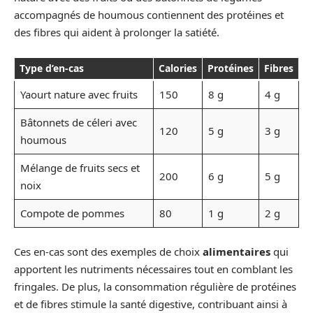
accompagnés de houmous contiennent des protéines et
des fibres qui aident à prolonger la satiété.
Type d’en-cas
Calories
Protéines
Fibres
Yaourt nature avec fruits
150
8 g
4 g
Bâtonnets de céleri avec
120
5 g
3 g
houmous
Mélange de fruits secs et
200
6 g
5 g
noix
Compote de pommes
80
1 g
2 g
Ces en-cas sont des exemples de choix
alimentaires
qui
apportent les nutriments nécessaires tout en comblant les
fringales. De plus, la consommation régulière de protéines
et de fibres stimule la santé digestive, contribuant ainsi à