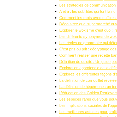
Les stratégies de communication l
A et à : les subtilités qui font la r
Comment les mots avec suffixes illu
Découvrez quel supermarché ouve
Explorer le wokisme c’est quoi : ré
Les différents synonymes de woki
Les règles de grammaire qui déter
C’est pris ou prit : décryptage de
Comment réaliser une recette bano
Définition de cuidité : Un guide po
Exploration approfondie de la défi
Explorez les différentes façons d’
La définition de cornouillet révélée
La définition de hégémone : un te
L’éducation des Golden Retrievers
Les espèces rares que vous pouv
Les implications sociales de l’opp
Les meilleures astuces pour profit