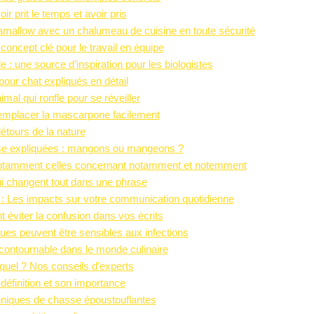
r prit le temps et avoir pris
mallow avec un chalumeau de cuisine en toute sécurité
n concept clé pour le travail en équipe
 : une source d’inspiration pour les biologistes
pour chat expliqués en détail
mal qui ronfle pour se réveiller
remplacer la mascarpone facilement
étours de la nature
aise expliquées : mangons ou mangeons ?
 notamment celles concernant notamment et notemment
ui changent tout dans une phrase
: Les impacts sur votre communication quotidienne
éviter la confusion dans vos écrits
gues peuvent être sensibles aux infections
contournable dans le monde culinaire
auquel ? Nos conseils d’experts
 définition et son importance
hniques de chasse époustouflantes