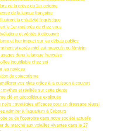
ors de la grève du 1er octobre
ichesse de la langue française
strent la créativité linguistique
rt le 1er mai près de chez vous
vélations et vérités à découvrir
sme et leur impact sur les débats publics
minent si après-midi est masculin ou féminin
s usages dans la langue française
ffee inoubliable chez soi
ur les novices
nition de cotacotisme
améliorer vos plats grâce à la cuisson à couvert
 : mythes et réalités sur cette plante
rme clé en géopolitique expliquée
 noirs : stratégies efficaces pour un dressage réussi
ez admirer à l’aquarium à Cabourg
robe ou de l’opprobre dans notre société actuelle
er du marché aux volailles vivantes dans le 27