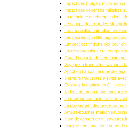
Impact des budgets militaires sur
Impact des dépenses militaires su
La technique du champ lexical : défi
Les coups de cœur des Montpelliéra
Les merveilles naturelles révélées
Les secrets d’un filet mignon mo
L’impact positif d’une box pour c
Loutre domestique : un companion l
Quand consulter le vétérinaire pou
Voyagez à travers les saveurs : l
Aricot ou haricot : le duel des lé
5 erreurs fréquentes à éviter ave
Explorez la capitale en C : liste
5 idées de menu tapas pour soirée 
Le meilleur cassoulet frais en ve
Le classement des meilleurs rest
Amuse-bouches maison savoureux : 
Nom de dessert en q : savourez l
Inspirez-vous avec des noms de 