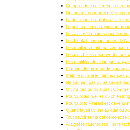
Comprendre la différence entre avoi
Découvrez comment griller un cha
La définition de collaborativité : u
Le poisson le plus rapide au monde
Les avis vétérinaires pour le pâté 
Les bienfaits insoupçonnés de l’ani
Les meilleures alternatives pour 
Les plus belles découvertes aux d
Les subtilités de la langue franç
L’impact des erreurs de langue,
Mets le ou met le : les nuances q
Ne sachant pas ou ne savant pas 
On n’a pas ou on a pas : Comment 
Pourquoi les oreilles du chien lon
Pourquoi to Psaraki est devenu in
Quand faut-il utiliser au quel ou 
Tout savoir sur la def de concise :
Araignées faucheuses : leurs tec