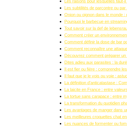
Les raisons pour lesquelles faut-i
Les subtilités de parcontre ou par 
Onion ou oignon dans le monde : u
Pourquoi le barbecue en streaming
Tout savoir sur la def de lebensrau
Comment créer un environnement p
Comment définir la dose de bar po
Comment reconnaître une attaque 
Découvrez comment préparer un sir
Dites adieu aux parasites : la duré
Il est fier ou fière : comprendre l
Il faut que je le vois ou voie : as
La définition d’anticatastase : Co
La laicite en France : entre valeu
La tortue sans carapace : entre my
La transformation du quotidien ph
Les avantages de manger dans un 
Les meilleures croquettes chat en 
Les nuances de formenter ou fomen