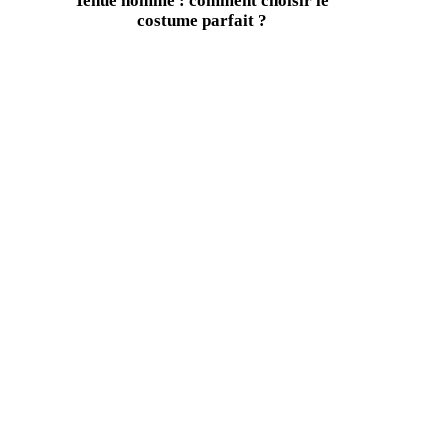
Tenue homme : comment choisir le
costume parfait ?