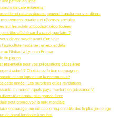
 une pétition en ligne
mateurs de café exigeants
mentier et patates douces peuvent transformer vos dîners
tre mouvements ouvriers et réformes sociales
 sur les points antipodaux décortiquées
peut être affiché car il a servi, que faire ?
 vous devez savoir avant d’acheter
 l’agriculture moderne : enjeux et défis
yer au Ninkasi à Lyon en France
le du pigeon
est essentielle pour vos préparations pâtissières
serpent coloré ? Choisissez le bon compagnon
hassanate et son impact sur la communauté
 cette année : Les surprises et les révélations
issants au monde : quels pays montent en puissance ?
 diversité est notre plus grande force
ale peut promouvoir la paix mondiale
x encourage une éducation responsable dès le plus jeune âge
e de boeuf fondante à souhait