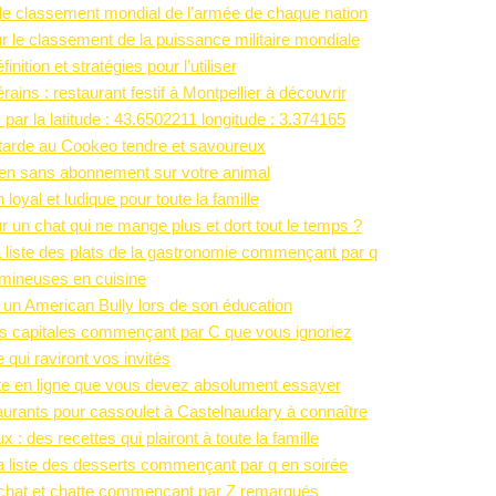
 le classement mondial de l’armée de chaque nation
r le classement de la puissance militaire mondiale
nition et stratégies pour l’utiliser
ins : restaurant festif à Montpellier à découvrir
 par la latitude : 43.6502211 longitude : 3.374165
utarde au Cookeo tendre et savoureux
hien sans abonnement sur votre animal
oyal et ludique pour toute la famille
r un chat qui ne mange plus et dort tout le temps ?
a liste des plats de la gastronomie commençant par q
gumineuses en cuisine
c un American Bully lors de son éducation
 des capitales commençant par C que vous ignoriez
qui raviront vos invités
nte en ligne que vous devez absolument essayer
aurants pour cassoulet à Castelnaudary à connaître
des recettes qui plairont à toute la famille
a liste des desserts commençant par q en soirée
chat et chatte commençant par Z remarqués