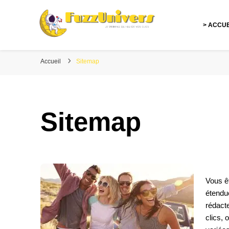
> ACCUE
Fuzzunivers
Le webmag qui guide vos clics
Accueil
Sitemap
Sitemap
Vous ê
étendu
rédacte
clics, 