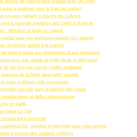
l le permis de chasse pour traquer avec un chien
contre à maîtriser pour le français correct
n voyage culinaire à travers les cultures
 est la nouvelle tendance des chefs à domicile
m : définition et analyse critique
arfait pour vos phelsuma grandis en captivité
ur un whisky parfait à la maison
de renard grâce aux empreintes et aux déjections
op pour une salade de fruits facile et délicieuse
e de vie d’un pou sur un oreiller expliquée
es nuances de la fierté dans notre société
tuces pour maîtriser cette expression
mprendre son rôle dans la gestion des crises
rs républicaines et défis contemporains
the et réalité
are belge Le Soir
restaurant à proximité
supermarché : nutrition et bien-être pour votre animal
ter à travers des citations célèbres