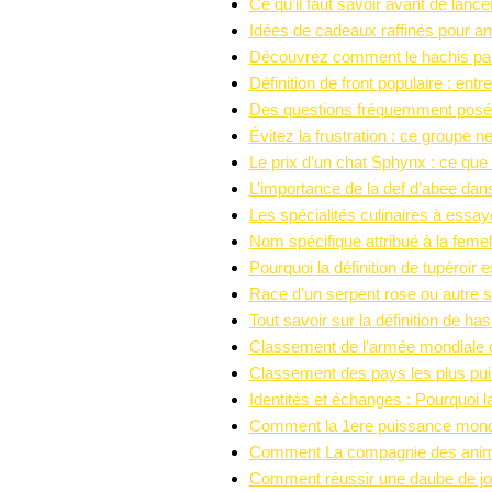
Ce qu’il faut savoir avant de lancer
Idées de cadeaux raffinés pour a
Découvrez comment le hachis par
Définition de front populaire : en
Des questions fréquemment posées
Évitez la frustration : ce groupe ne 
Le prix d’un chat Sphynx : ce que
L’importance de la def d’abee dans
Les spécialités culinaires à essa
Nom spécifique attribué à la femel
Pourquoi la définition de tupéroir 
Race d’un serpent rose ou autre 
Tout savoir sur la définition de 
Classement de l’armée mondiale de
Classement des pays les plus pu
Identités et échanges : Pourquoi la
Comment la 1ere puissance mondi
Comment La compagnie des animau
Comment réussir une daube de jou