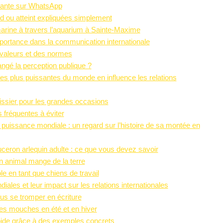
tante sur WhatsApp
ind ou atteint expliquées simplement
arine à travers l’aquarium à Sainte-Maxime
importance dans la communication internationale
 valeurs et des normes
gé la perception publique ?
s plus puissantes du monde en influence les relations
ssier pour les grandes occasions
s fréquentes à éviter
issance mondiale : un regard sur l’histoire de sa montée en
eron arlequin adulte : ce que vous devez savoir
n animal mange de la terre
le en tant que chiens de travail
les et leur impact sur les relations internationales
lus se tromper en écriture
es mouches en été et en hiver
oide grâce à des exemples concrets