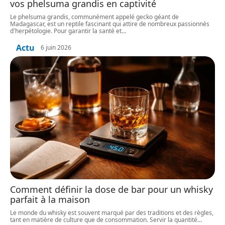
vos phelsuma grandis en captivité
Le phelsuma grandis, communément appelé gecko géant de
Madagascar, est un reptile fascinant qui attire de nombreux passionnés
d'herpétologie. Pour garantir la santé et
…
Actu
6 juin 2026
Comment définir la dose de bar pour un whisky
parfait à la maison
Le monde du whisky est souvent marqué par des traditions et des règles,
tant en matière de culture que de consommation. Servir la quantité
…