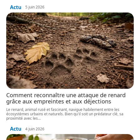
Actu
5 juin 2026
Comment reconnaître une attaque de renard
grâce aux empreintes et aux déjections
Le renard, animal rusé et fascinant, navigue habilement entre les
écosystèmes urbains et naturels. Bien qu'il soit un prédateur clé, sa
proximité avec les
…
Actu
4 juin 2026