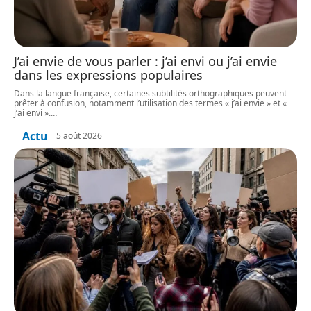
J’ai envie de vous parler : j’ai envi ou j’ai envie
dans les expressions populaires
Dans la langue française, certaines subtilités orthographiques peuvent
prêter à confusion, notamment l’utilisation des termes « j’ai envie » et «
j’ai envi ».
…
Actu
5 août 2026