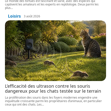
Le monde des tortues est fascinant et varié, avec des espèces qui
captivent les amateurs et les experts en reptilologie. Deux parmi les
plus
…
Loisirs
3 août 2026
L’efficacité des ultrason contre les souris
dangereux pour les chats testée sur le terrain
La prolifération des souris dans les foyers modernes engendre une
inquiétude croissante parmi les propriétaires d’animaux, en particulier
ceux qui ont des chats. Les
…