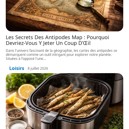
Les Secrets Des Antipodes Map : Pourquoi
Devriez-Vous Y Jeter Un Coup D’Œil
Dans l'univers fascinant de la géographie, les cartes des antipodes se
démarquent comme un outil intrigant pour explorer notre planète.
Situées à l'opposé l'une
…
Loisirs
8 juillet 2026