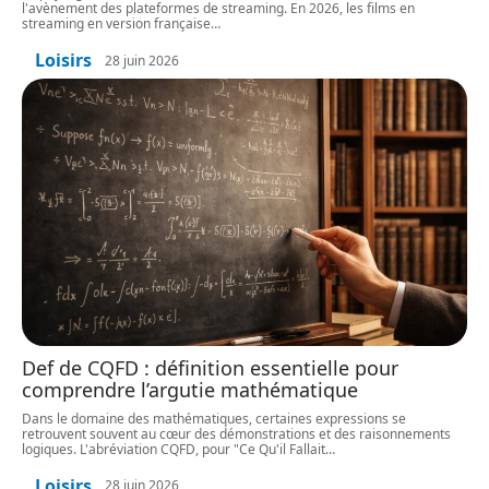
l'avènement des plateformes de streaming. En 2026, les films en
streaming en version française
…
Loisirs
28 juin 2026
Def de CQFD : définition essentielle pour
comprendre l’argutie mathématique
Dans le domaine des mathématiques, certaines expressions se
retrouvent souvent au cœur des démonstrations et des raisonnements
logiques. L'abréviation CQFD, pour "Ce Qu'il Fallait
…
Loisirs
28 juin 2026