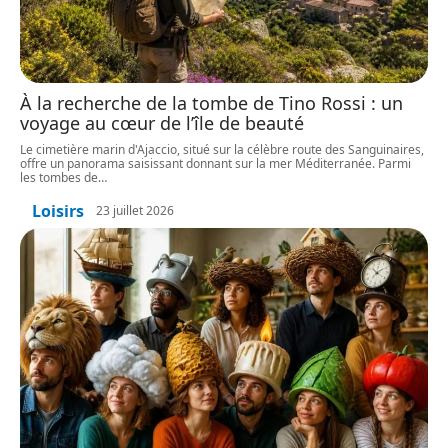
À la recherche de la tombe de Tino Rossi : un
voyage au cœur de l’île de beauté
Le cimetière marin d'Ajaccio, situé sur la célèbre route des Sanguinaires,
offre un panorama saisissant donnant sur la mer Méditerranée. Parmi
les tombes de
…
Loisirs
23 juillet 2026