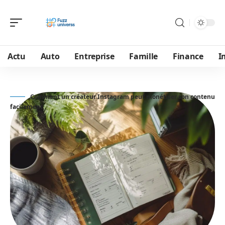
Actu
Auto
Entreprise
Famille
Finance
I
Comment un créateur Instagram peut monétiser son contenu
facilement