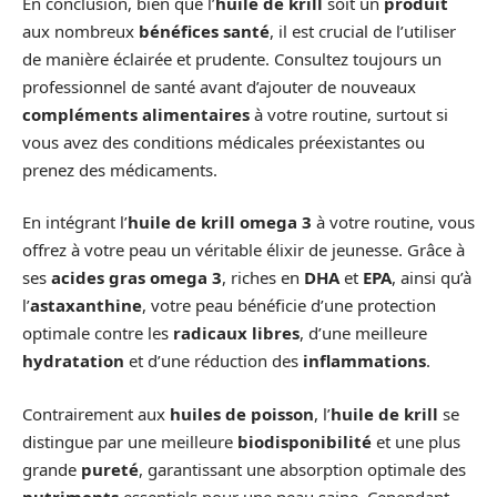
En conclusion, bien que l’
huile de krill
soit un
produit
aux nombreux
bénéfices santé
, il est crucial de l’utiliser
de manière éclairée et prudente. Consultez toujours un
professionnel de santé avant d’ajouter de nouveaux
compléments alimentaires
à votre routine, surtout si
vous avez des conditions médicales préexistantes ou
prenez des médicaments.
En intégrant l’
huile de krill omega 3
à votre routine, vous
offrez à votre peau un véritable élixir de jeunesse. Grâce à
ses
acides gras omega 3
, riches en
DHA
et
EPA
, ainsi qu’à
l’
astaxanthine
, votre peau bénéficie d’une protection
optimale contre les
radicaux libres
, d’une meilleure
hydratation
et d’une réduction des
inflammations
.
Contrairement aux
huiles de poisson
, l’
huile de krill
se
distingue par une meilleure
biodisponibilité
et une plus
grande
pureté
, garantissant une absorption optimale des
nutriments
essentiels pour une peau saine. Cependant,