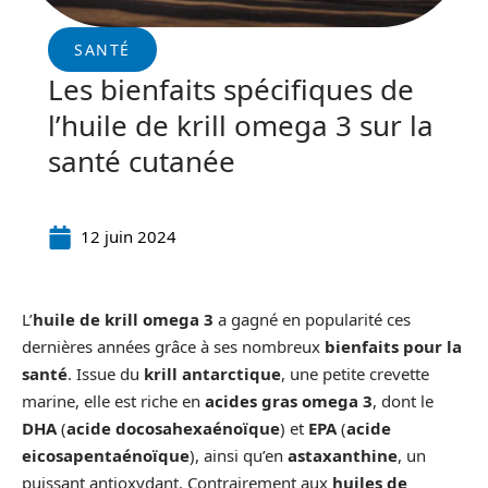
SANTÉ
Les bienfaits spécifiques de
l’huile de krill omega 3 sur la
santé cutanée
12 juin 2024
L’
huile de krill omega 3
a gagné en popularité ces
dernières années grâce à ses nombreux
bienfaits pour la
santé
. Issue du
krill antarctique
, une petite crevette
marine, elle est riche en
acides gras omega 3
, dont le
DHA
(
acide docosahexaénoïque
) et
EPA
(
acide
eicosapentaénoïque
), ainsi qu’en
astaxanthine
, un
puissant antioxydant. Contrairement aux
huiles de