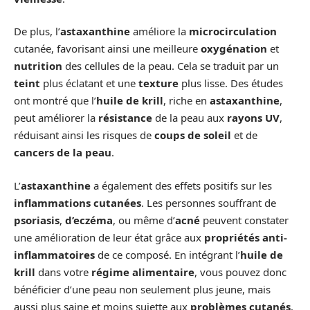
De plus, l’
astaxanthine
améliore la
microcirculation
cutanée, favorisant ainsi une meilleure
oxygénation
et
nutrition
des cellules de la peau. Cela se traduit par un
teint
plus éclatant et une
texture
plus lisse. Des études
ont montré que l’
huile de krill
, riche en
astaxanthine
,
peut améliorer la
résistance
de la peau aux
rayons UV
,
réduisant ainsi les risques de
coups de soleil
et de
cancers de la peau
.
L’
astaxanthine
a également des effets positifs sur les
inflammations cutanées
. Les personnes souffrant de
psoriasis
,
d’eczéma
, ou même d’
acné
peuvent constater
une amélioration de leur état grâce aux
propriétés anti-
inflammatoires
de ce composé. En intégrant l’
huile de
krill
dans votre
régime alimentaire
, vous pouvez donc
bénéficier d’une peau non seulement plus jeune, mais
aussi plus saine et moins sujette aux
problèmes cutanés
.