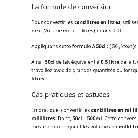
La formule de conversion
Pour convertir les
centilitres en litres
, utilis
\text{Volume en centilitres} \times 0,01 ]
Appliquons cette formule à
50cl
: [ 50 , \text{c
Ainsi,
50cl
de lait équivalent à
0,5 litre
de lait.
travaillez avec de grandes quantités ou lorsq
litres
.
Cas pratiques et astuces
En pratique, convertir les
centilitres en millil
millilitres
. Donc,
50cl
=
500ml
. Cette convers
mesure qui indiquent les volumes en
millilitr