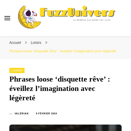
Fuzzunivers
Le webmag qui guide vos clics
Accueil
Loisirs
Phrases loose ‘disquette rêve’ : éveillez l’imagination avec légèreté
LOISIRS
Phrases loose ‘disquette rêve’ :
éveillez l’imagination avec
légèreté
par
VALÉRIAN
9 FÉVRIER 2024