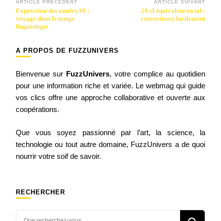
Navigation
ARTICLE PRÉCÉDENT
ARTICLE SUIVANT
Expression des années 90 :
20 cl équivalent en ml :
d’article
voyage dans le temps
convertissez facilement
linguistique
A PROPOS DE FUZZUNIVERS
Bienvenue sur
FuzzUnivers
, votre complice au quotidien
pour une information riche et variée. Le webmag qui guide
vos clics offre une approche collaborative et ouverte aux
coopérations.
Que vous soyez passionné par l’art, la science, la
technologie ou tout autre domaine, FuzzUnivers a de quoi
nourrir votre soif de savoir.
RECHERCHER
Vous